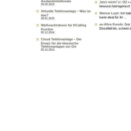
Auslandstelefonate
Jetzt reicht´s!
: O2 = 
20.05.2015
bewusst betrügerisch 
Virtuelle Telefonanlage – Was ist
Werner Leyh
: Ich ha
das?
karte ideal für ihr ...
28.01.2015
ex-Alice Kunde
: Gut
Weihnachtsbons für DCalling
Einzelfall bin, scheint 
Kunden
05.12.2014
Cloud Telefonanlage – Der
Ersatz für die klassische
Telefonanlagen vor Ort
05.12.2013