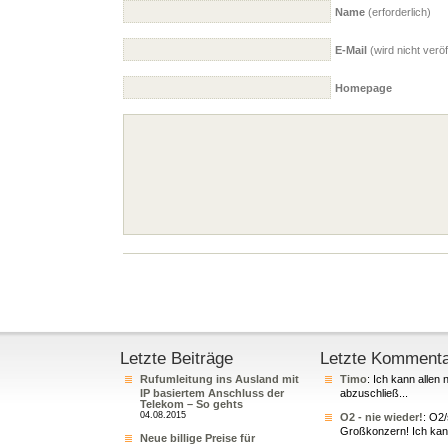
Name
(erforderlich)
E-Mail
(wird nicht veröff
Homepage
Letzte Beiträge
Letzte Komment
Rufumleitung ins Ausland mit
Timo
: Ich kann allen 
IP basiertem Anschluss der
abzuschließ...
Telekom – So gehts
04.08.2015
O2 - nie wieder!
: O2
Großkonzern! Ich kann
Neue billige Preise für