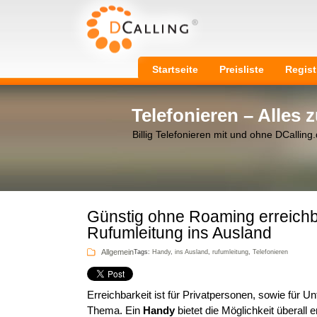
Startseite
Preisliste
Regist
Telefonieren – Alles
Billig Telefonieren mit und ohne DCalling
Günstig ohne Roaming erreichb
Rufumleitung ins Ausland
Allgemein
Tags:
Handy
,
ins Ausland
,
rufumleitung
,
Telefonieren
Erreichbarkeit ist für Privatpersonen, sowie für 
Thema. Ein
Handy
bietet die Möglichkeit überall 