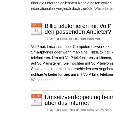
über die unterschiedlichsten Kanäle halten wollen,
internationalen Vergleich doch zurück.
Weiterlese
Billig telefonieren mit VoIP
NOV
11
den passenden Anbieter?
VoIP
Tags:
billig
,
provider
,
Telefonieren
,
voip
VoIP nutzt man, um über Computernetzwerke zu te
Smartphones oder wenn man eine Fritz!Box hat, 
telefonieren. Um mit VoIP telefonieren zu könne
auf VoIP einstellen. Sie möchten mit VoIP telefon
Anbieter locken mit den verschiedensten Angebote
richtige Anbieter für Sie, um mit VoIP billig telefo
Weiterlesen »
Umsatzverdoppelung beim
OCT
04
über das Internet
VoIP
Tags:
billig
,
Internet
,
Telefonieren
,
Unternehmen
,