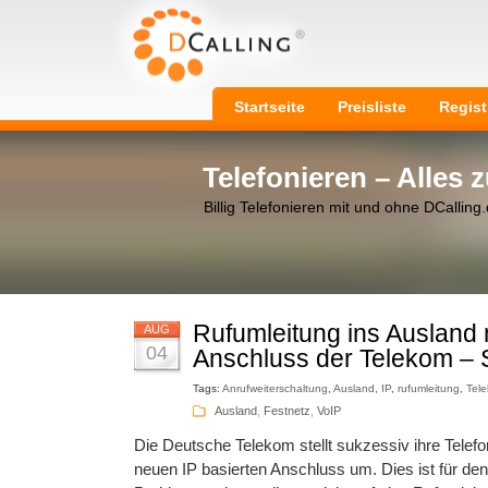
Startseite
Preisliste
Regist
Telefonieren – Alles
Billig Telefonieren mit und ohne DCalling
Rufumleitung ins Ausland 
AUG
04
Anschluss der Telekom – 
Tags:
Anrufweiterschaltung
,
Ausland
,
IP
,
rufumleitung
,
Tel
Ausland
,
Festnetz
,
VoIP
Die Deutsche Telekom stellt sukzessiv ihre Telef
neuen IP basierten Anschluss um. Dies ist für de