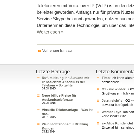
Telefonieren mit Voice over IP (VoIP) ist in den l
beliebter geworden. Anfangs nur für private Nutz
Service Skype bekannt geworden, nutzen nun a
Unternehmen diese Technologie, um über das Inter
Weiterlesen »
Vorheriger Eintrag
Letzte Beiträge
Letzte Komment
Rufumleitung ins Ausland mit
Timo
: Ich kann allen 
IP basiertem Anschluss der
abzuschließ...
Telekom – So gehts
04.08.2015
O2 - nie wieder!
: O2
Großkonzern! Ich kann
Neue billige Preise für
Auslandstelefonate
Jetzt reicht´s!
: O2 = 
20.05.2015
bewusst betrügerisch 
Virtuelle Telefonanlage – Was ist
Werner Leyh
: Ich ha
das?
karte ideal für ihr ...
28.01.2015
ex-Alice Kunde
: Gut
Weihnachtsbons für DCalling
Einzelfall bin, scheint 
Kunden
05.12.2014