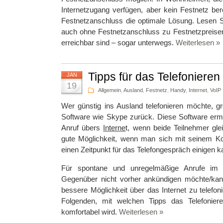
Internetzugang verfügen, aber kein Festnetz bereit
Festnetzanschluss die optimale Lösung. Lesen S
auch ohne Festnetzanschluss zu Festnetzpreisen
erreichbar sind – sogar unterwegs.
Weiterlesen »
Tipps für das Telefonieren
JAN
19
Allgemein
,
Ausland
,
Festnetz
,
Handy
,
Internet
,
VoIP
Wer günstig ins Ausland telefonieren möchte, gre
Software wie Skype zurück. Diese Software ermö
Anruf übers
Interne
t, wenn beide Teilnehmer glei
gute Möglichkeit, wenn man sich mit seinem K
einen Zeitpunkt für das Telefongespräch einigen k
Für spontane und unregelmäßige Anrufe im
Gegenüber nicht vorher ankündigen möchte/kann,
bessere Möglichkeit über das Internet zu telefon
Folgenden, mit welchen Tipps das Telefonie
komfortabel wird.
Weiterlesen »