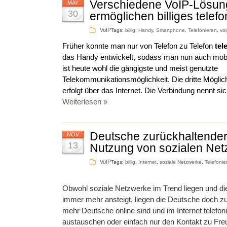
Verschiedene VoIP-Lösu
MAY
30
ermöglichen billiges telefo
VoIP
Tags:
billig
,
Handy
,
Smartphone
,
Telefonieren
,
vo
Früher konnte man nur von Telefon zu Telefon
tel
das Handy entwickelt, sodass man nun auch mobil
ist heute wohl die gängigste und meist genutzte
Telekommunikationsmöglichkeit. Die dritte Möglich
erfolgt über das Internet. Die Verbindung nennt sic
Weiterlesen »
Deutsche zurückhaltender
NOV
13
Nutzung von sozialen Ne
VoIP
Tags:
billig
,
Internet
,
soziale Netzwerke
,
Telefonie
Obwohl soziale Netzwerke im Trend liegen und di
immer mehr ansteigt, liegen die Deutsche doch 
mehr Deutsche online sind und im Internet telefoni
austauschen oder einfach nur den Kontakt zu Fr