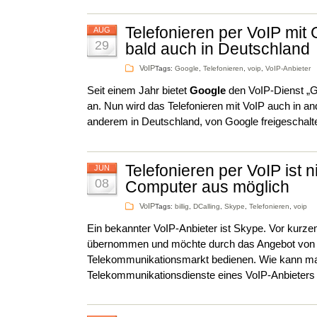
Telefonieren per VoIP mit
AUG
29
bald auch in Deutschland
VoIP
Tags:
Google
,
Telefonieren
,
voip
,
VoIP-Anbieter
Seit einem Jahr bietet
Google
den VoIP-Dienst „G
an. Nun wird das Telefonieren mit VoIP auch in an
anderem in Deutschland, von Google freigeschalt
Telefonieren per VoIP ist 
JUN
08
Computer aus möglich
VoIP
Tags:
billig
,
DCalling
,
Skype
,
Telefonieren
,
voip
Ein bekannter VoIP-Anbieter ist Skype. Vor kurze
übernommen und möchte durch das Angebot von 
Telekommunikationsmarkt bedienen. Wie kann ma
Telekommunikationsdienste eines VoIP-Anbieter