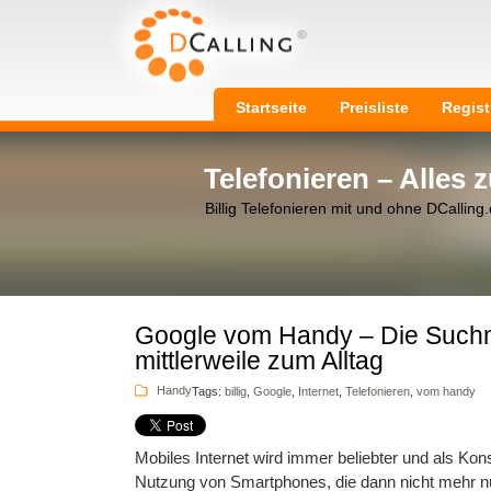
Startseite
Preisliste
Regist
Telefonieren – Alles
Billig Telefonieren mit und ohne DCalling
Google vom Handy – Die Such
mittlerweile zum Alltag
Handy
Tags:
billig
,
Google
,
Internet
,
Telefonieren
,
vom handy
Mobiles Internet wird immer beliebter und als Kon
Nutzung von Smartphones, die dann nicht mehr n