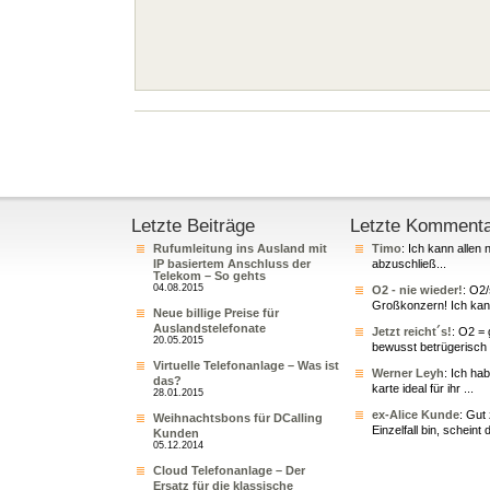
Letzte Beiträge
Letzte Komment
Rufumleitung ins Ausland mit
Timo
: Ich kann allen 
IP basiertem Anschluss der
abzuschließ...
Telekom – So gehts
04.08.2015
O2 - nie wieder!
: O2
Großkonzern! Ich kann
Neue billige Preise für
Auslandstelefonate
Jetzt reicht´s!
: O2 = 
20.05.2015
bewusst betrügerisch 
Virtuelle Telefonanlage – Was ist
Werner Leyh
: Ich ha
das?
karte ideal für ihr ...
28.01.2015
ex-Alice Kunde
: Gut
Weihnachtsbons für DCalling
Einzelfall bin, scheint 
Kunden
05.12.2014
Cloud Telefonanlage – Der
Ersatz für die klassische