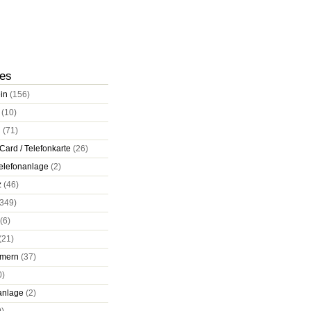
ies
in
(156)
(10)
d
(71)
Card / Telefonkarte
(26)
elefonanlage
(2)
z
(46)
349)
(6)
(21)
mern
(37)
0)
anlage
(2)