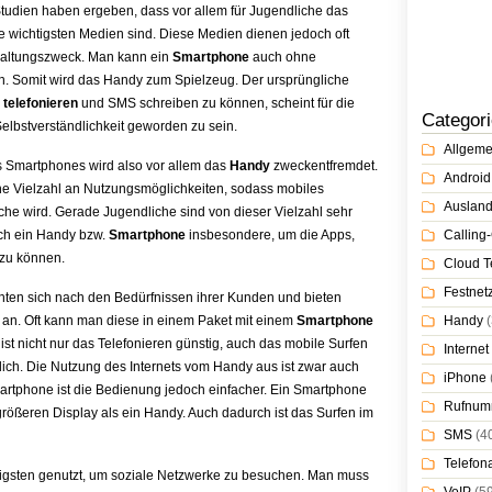
Studien haben ergeben, dass vor allem für Jugendliche das
e wichtigsten Medien sind. Diese Medien dienen jedoch oft
haltungszweck. Man kann ein
Smartphone
auch ohne
n. Somit wird das Handy zum Spielzeug. Der ursprüngliche
telefonieren
und SMS schreiben zu können, scheint für die
Categor
elbstverständlichkeit geworden zu sein.
Allgeme
s Smartphones wird also vor allem das
Handy
zweckentfremdet.
Android
ne Vielzahl an Nutzungsmöglichkeiten, sodass mobiles
Auslan
he wird. Gerade Jugendliche sind von dieser Vielzahl sehr
ch ein Handy bzw.
Smartphone
insbesondere, um die Apps,
Calling-
 zu können.
Cloud T
Festnet
chten sich nach den Bedürfnissen ihrer Kunden und bieten
es an. Oft kann man diese in einem Paket mit einem
Smartphone
Handy
(
t nicht nur das Telefonieren günstig, auch das mobile Surfen
Internet
glich. Die Nutzung des Internets vom Handy aus ist zwar auch
iPhone
artphone ist die Bedienung jedoch einfacher. Ein Smartphone
Rufnum
größeren Display als ein Handy. Auch dadurch ist das Surfen im
SMS
(4
Telefon
igsten genutzt, um soziale Netzwerke zu besuchen. Man muss