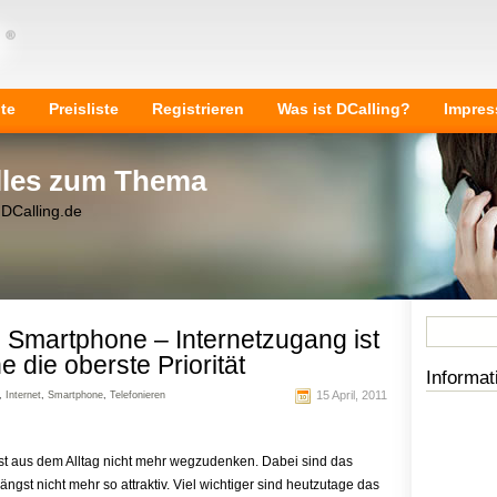
ite
Preisliste
Registrieren
Was ist DCalling?
Impre
Alles zum Thema
 DCalling.de
 Smartphone – Internetzugang ist
e die oberste Priorität
Informat
15 April, 2011
,
Internet
,
Smartphone
,
Telefonieren
st aus dem Alltag nicht mehr wegzudenken. Dabei sind das
ngst nicht mehr so attraktiv. Viel wichtiger sind heutzutage das