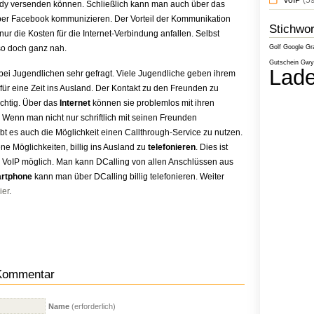
VoIP
(59
y versenden können. Schließlich kann man auch über das
über Facebook kommunizieren. Der Vorteil der Kommunikation
Stichwor
 nur die Kosten für die Internet-Verbindung anfallen. Selbst
so doch ganz nah.
Golf
Google
Gr
Gutschein
Gwyn
Lade
bei Jugendlichen sehr gefragt. Viele Jugendliche geben ihrem
r eine Zeit ins Ausland. Der Kontakt zu den Freunden zu
ichtig. Über das
Internet
können sie problemlos mit ihren
Wenn man nicht nur schriftlich mit seinen Freunden
t es auch die Möglichkeit einen Callthrough-Service zu nutzen.
ne Möglichkeiten, billig ins Ausland zu
telefonieren
. Dies ist
r VoIP möglich. Man kann DCalling von allen Anschlüssen aus
rtphone
kann man über DCalling billig telefonieren. Weiter
ier
.
 Kommentar
Name
(erforderlich)