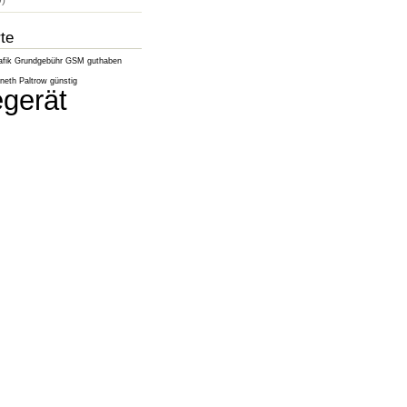
)
te
afik
Grundgebühr
GSM
guthaben
eth Paltrow
günstig
gerät