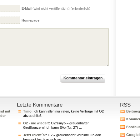
E-Mail
(wird nicht veröffentlicht) (erforderlich)
Homepage
Letzte Kommentare
RSS
nd mit
Timo
: Ich kann allen nur raten, keine Verträge mit O2
Beitrae
 der
abzuschließ...
Kommen
O2 - nie wieder!
: O2/simyo = grauenhafter
Feedbur
Großkonzern! Ich kann EVo (Nr. 27) ...
Google 
Jetzt reicht´s!
: O2 = grauenhafter Verein!!! Ob dort
bewusst betrügerisch ge...