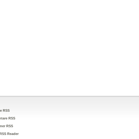
ge RSS
tare RSS
ner RSS
RSS Reader