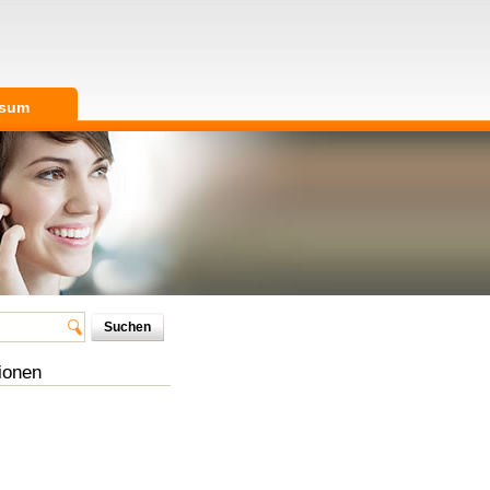
ssum
ionen