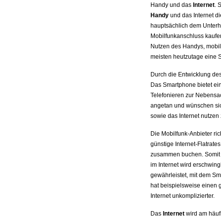
Handy und das
Internet
. 
Handy
und das Internet di
hauptsächlich dem Unter
Mobilfunkanschluss kaufe
Nutzen des Handys, mobil
meisten heutzutage eine S
Durch die Entwicklung de
Das Smartphone bietet ei
Telefonieren zur Nebensac
angetan und wünschen si
sowie das Internet nutzen
Die Mobilfunk-Anbieter ri
günstige Internet-Flatrat
zusammen buchen. Somit is
im Internet wird erschwin
gewährleistet, mit dem Sm
hat beispielsweise einen 
Internet unkomplizierter.
Das
Internet
wird am häuf