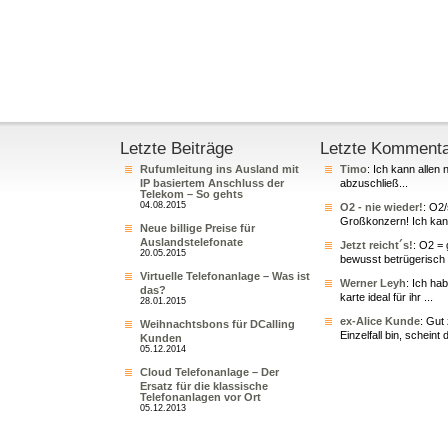
Letzte Beiträge
Letzte Komment
Rufumleitung ins Ausland mit
Timo
: Ich kann allen 
IP basiertem Anschluss der
abzuschließ...
Telekom – So gehts
04.08.2015
O2 - nie wieder!
: O2
Großkonzern! Ich kann
Neue billige Preise für
Auslandstelefonate
Jetzt reicht´s!
: O2 = 
20.05.2015
bewusst betrügerisch 
Virtuelle Telefonanlage – Was ist
Werner Leyh
: Ich ha
das?
karte ideal für ihr ...
28.01.2015
ex-Alice Kunde
: Gut
Weihnachtsbons für DCalling
Einzelfall bin, scheint 
Kunden
05.12.2014
Cloud Telefonanlage – Der
Ersatz für die klassische
Telefonanlagen vor Ort
05.12.2013