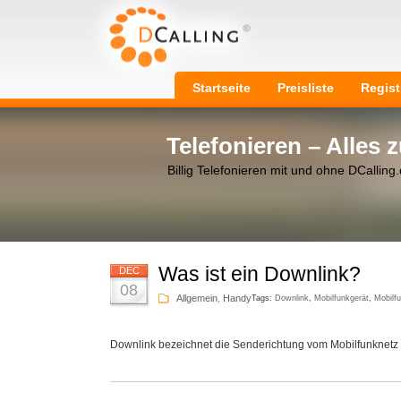
Startseite
Preisliste
Regist
Telefonieren – Alles
Billig Telefonieren mit und ohne DCalling
Was ist ein Downlink?
DEC
08
Allgemein
,
Handy
Tags:
Downlink
,
Mobilfunkgerät
,
Mobilf
Downlink bezeichnet die Senderichtung vom Mobilfunknetz 