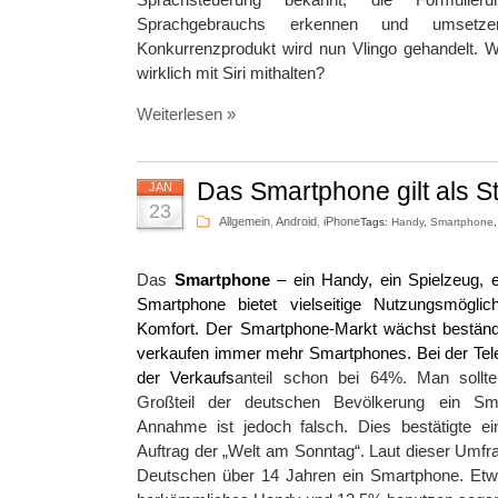
Sprachsteuerung bekannt, die Formulieru
Sprachgebrauchs erkennen und umsetz
Konkurrenzprodukt wird nun Vlingo gehandelt. W
wirklich mit Siri mithalten?
Weiterlesen »
Das Smartphone gilt als S
JAN
23
Allgemein
,
Android
,
iPhone
Tags:
Handy
,
Smartphone
Das
Smartphone
– ein Handy, ein Spielzeug, 
Smartphone bietet vielseitige Nutzungsmögli
Komfort. Der Smartphone-Markt wächst beständi
verkaufen immer mehr Smartphones. Bei der Tele
der Verkaufs
anteil schon bei 64%. Man sollt
Großteil der deutschen Bevölkerung ein Sma
Annahme ist jedoch falsch. Dies bestätigte 
Auftrag der „Welt am Sonntag“. Laut dieser Umfr
Deutschen über 14 Jahren ein Smartphone. Etw