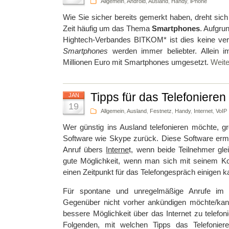
Allgemein
,
Android
,
Ausland
,
Handy
,
iPhone
Wie Sie sicher bereits gemerkt haben, dreht sich
Zeit häufig um das Thema
Smartphones
. Aufgru
Hightech-Verbandes BITKOM* ist dies keine ver
Smartphones
werden immer beliebter. Allein 
Millionen Euro mit Smartphones umgesetzt.
Weite
Tipps für das Telefonieren
JAN
19
Allgemein
,
Ausland
,
Festnetz
,
Handy
,
Internet
,
VoIP
Wer günstig ins Ausland telefonieren möchte, gre
Software wie Skype zurück. Diese Software ermö
Anruf übers
Interne
t, wenn beide Teilnehmer glei
gute Möglichkeit, wenn man sich mit seinem K
einen Zeitpunkt für das Telefongespräch einigen k
Für spontane und unregelmäßige Anrufe im
Gegenüber nicht vorher ankündigen möchte/kann,
bessere Möglichkeit über das Internet zu telefon
Folgenden, mit welchen Tipps das Telefonie