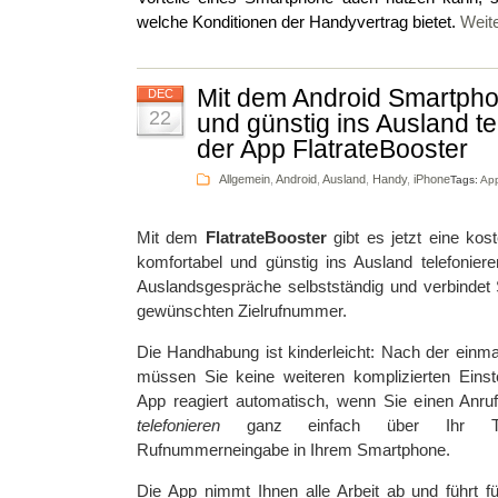
welche Konditionen der Handyvertrag bietet.
Weit
Mit dem Android Smartpho
DEC
22
und günstig ins Ausland te
der App FlatrateBooster
Allgemein
,
Android
,
Ausland
,
Handy
,
iPhone
Tags:
Ap
Mit dem
FlatrateBooster
gibt es jetzt eine kos
komfortabel und günstig ins Ausland telefonier
Auslandsgespräche selbstständig und verbindet 
gewünschten Zielrufnummer.
Die Handhabung ist kinderleicht: Nach der einma
müssen Sie keine weiteren komplizierten Eins
App reagiert automatisch, wenn Sie einen Anruf
telefonieren
ganz einfach über Ihr Tel
Rufnummerneingabe in Ihrem Smartphone.
Die App nimmt Ihnen alle Arbeit ab und führt f