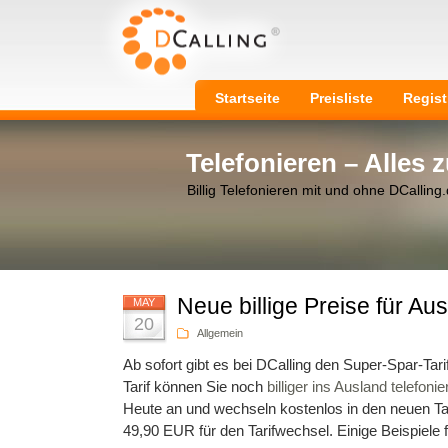
Startseite
Preisliste
Regist
Telefonieren – Alles
Billig Telefonieren mit und ohne DCalling
Neue billige Preise für Au
MAY
20
Allgemein
Ab sofort gibt es bei DCalling den Super-Spar-Tar
Tarif können Sie noch
billiger ins Ausland telefonie
Heute an und wechseln kostenlos in den neuen Ta
49,90 EUR für den Tarifwechsel. Einige Beispiele f