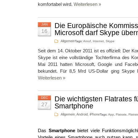
komfortabel wird.
Weiterlesen »
Die Europäische Kommissi
JAN
16
Microsoft darf Skype übe
Allgemein
Tags:
Anruf
,
Internet
,
Skype
Seit dem 14. Oktober 2011 ist es offiziell: Der K
Skype ist eine vollständige Tochterfirma des Ko
Mai 2011 hatten Microsoft, Google und Face
bekundet. Für 8,5 Mrd US-Dollar ging Skype le
Weiterlesen »
Die wichtigsten Flatrates f
DEC
27
Smartphone
Allgemein
,
Android
,
iPhone
Tags:
App
,
Flatrate
,
Flatra
Das
Smartphone
bietet viele Funktionsmöglic
Vorteile eines Smartphone auch nutzen kann, s