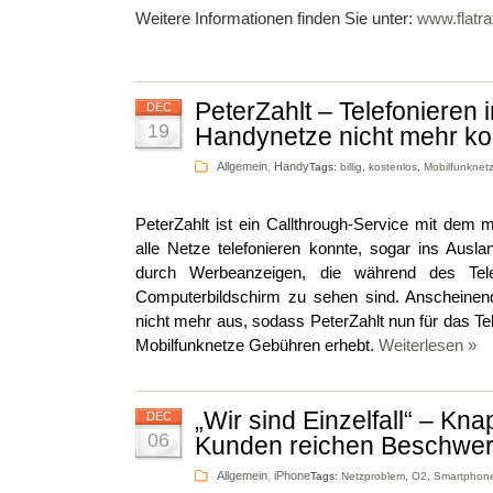
Weitere Informationen finden Sie unter:
www.flatra
PeterZahlt – Telefonieren i
DEC
19
Handynetze nicht mehr ko
Allgemein
,
Handy
Tags:
billig
,
kostenlos
,
Mobilfunknet
PeterZahlt ist ein Callthrough-Service mit dem 
alle Netze telefonieren konnte, sogar ins Ausla
durch Werbeanzeigen, die während des Tel
Computerbildschirm zu sehen sind. Anscheinen
nicht mehr aus, sodass PeterZahlt nun für das Tele
Mobilfunknetze Gebühren erhebt.
Weiterlesen »
„Wir sind Einzelfall“ – Kn
DEC
06
Kunden reichen Beschwer
Allgemein
,
iPhone
Tags:
Netzproblem
,
O2
,
Smartphon