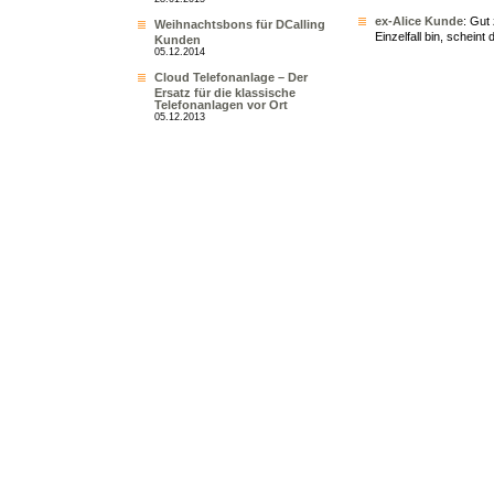
ex-Alice Kunde
: Gut
Weihnachtsbons für DCalling
Einzelfall bin, scheint 
Kunden
05.12.2014
Cloud Telefonanlage – Der
Ersatz für die klassische
Telefonanlagen vor Ort
05.12.2013