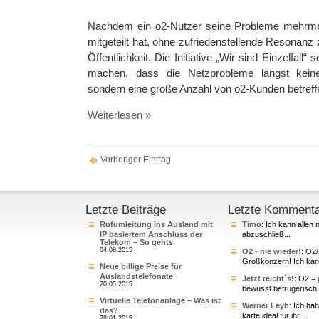
Nachdem ein o2-Nutzer seine Probleme mehrm
mitgeteilt hat, ohne zufriedenstellende Resonanz z
Öffentlichkeit. Die Initiative „Wir sind Einzelfall“ s
machen, dass die Netzprobleme längst keine
sondern eine große Anzahl von o2-Kunden betreff
Weiterlesen »
Vorheriger Eintrag
Letzte Beiträge
Letzte Komment
Rufumleitung ins Ausland mit
Timo
: Ich kann allen 
IP basiertem Anschluss der
abzuschließ...
Telekom – So gehts
04.08.2015
O2 - nie wieder!
: O2
Großkonzern! Ich kann
Neue billige Preise für
Auslandstelefonate
Jetzt reicht´s!
: O2 = 
20.05.2015
bewusst betrügerisch 
Virtuelle Telefonanlage – Was ist
Werner Leyh
: Ich ha
das?
karte ideal für ihr ...
28.01.2015