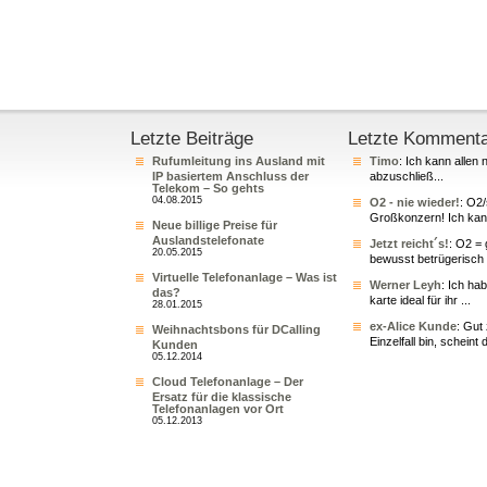
Letzte Beiträge
Letzte Komment
Rufumleitung ins Ausland mit
Timo
: Ich kann allen 
IP basiertem Anschluss der
abzuschließ...
Telekom – So gehts
04.08.2015
O2 - nie wieder!
: O2
Großkonzern! Ich kann
Neue billige Preise für
Auslandstelefonate
Jetzt reicht´s!
: O2 = 
20.05.2015
bewusst betrügerisch 
Virtuelle Telefonanlage – Was ist
Werner Leyh
: Ich ha
das?
karte ideal für ihr ...
28.01.2015
ex-Alice Kunde
: Gut
Weihnachtsbons für DCalling
Einzelfall bin, scheint 
Kunden
05.12.2014
Cloud Telefonanlage – Der
Ersatz für die klassische
Telefonanlagen vor Ort
05.12.2013