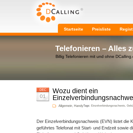
Startseite
Preisliste
Regist
Telefonieren – Alles
Billig Telefonieren mit und ohne DCalling
Wozu dient ein
DEC
01
Einzelverbindungsnachwe
Allgemein
,
Handy
Tags:
Einzelverbindungsnachweis
,
Gebü
Der Einzelverbindungsnachweis (EVN) listet die K
geführtes Telefonat mit Start- und Endzeit sowie di