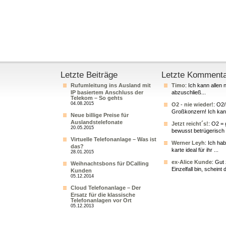
Letzte Beiträge
Letzte Komment
Rufumleitung ins Ausland mit
Timo
: Ich kann allen 
IP basiertem Anschluss der
abzuschließ...
Telekom – So gehts
04.08.2015
O2 - nie wieder!
: O2
Großkonzern! Ich kann
Neue billige Preise für
Auslandstelefonate
Jetzt reicht´s!
: O2 = 
20.05.2015
bewusst betrügerisch 
Virtuelle Telefonanlage – Was ist
Werner Leyh
: Ich ha
das?
karte ideal für ihr ...
28.01.2015
ex-Alice Kunde
: Gut
Weihnachtsbons für DCalling
Einzelfall bin, scheint 
Kunden
05.12.2014
Cloud Telefonanlage – Der
Ersatz für die klassische
Telefonanlagen vor Ort
05.12.2013