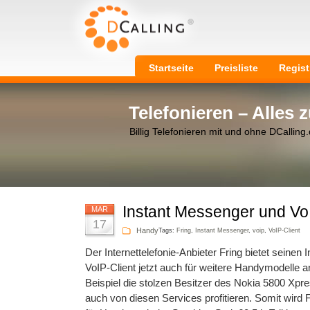
Startseite
Preisliste
Regist
Telefonieren – Alles
Billig Telefonieren mit und ohne DCalling
Instant Messenger und VoI
MAR
17
Handy
Tags:
Fring
,
Instant Messenger
,
voip
,
VoIP-Client
Der Internettelefonie-Anbieter Fring bietet seinen
VoIP-Client jetzt auch für weitere Handymodelle
Beispiel die stolzen Besitzer des Nokia 5800 Xpr
auch von diesen Services profitieren. Somit wird 