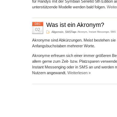
für Handys mit der Symbian Serie60 5th Edition a
unterstützende Modelle werden bald folgen.
Weite
Was ist ein Akronym?
DEC
02
Allgemein
,
SMS
Tags:
Akronym
,
Instant Messenger
,
SMS
Akronyme sind Abkürzungen. Meist bestehen sie
Anfangsbuchstaben mehrerer Worte.
Akronyme erfreuen sich einer immer größeren Bel
allem gerne zum Zeit- bzw. Platzsparen verwendet. 
Instant Messenging oder in SMS an und werden m
Nutzern angewandt.
Weiterlesen »