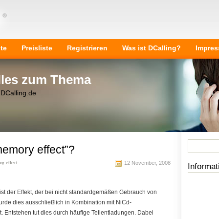
ite
Preisliste
Registrieren
Was ist DCalling?
Impre
Alles zum Thema
 DCalling.de
memory effect”?
12 November, 2008
y effect
Informat
 ist der Effekt, der bei nicht standardgemäßen Gebrauch von
 wurde dies ausschließlich in Kombination mit NiCd-
 Entstehen tut dies durch häufige Teilentladungen. Dabei