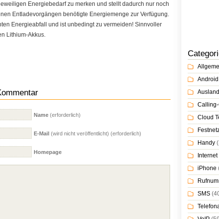
 jeweiligen Energiebedarf zu merken und stellt dadurch nur noch
enen Entladevorgängen benötigte Energiemenge zur Verfügung.
hten Energieabfall und ist unbedingt zu vermeiden! Sinnvoller
en Lithium-Akkus.
Categor
Allgeme
Android
 Kommentar
Auslan
Calling-
Name
(erforderlich)
Cloud T
Festnet
E-Mail
(wird nicht veröffentlicht) (erforderlich)
Handy
(
Homepage
Internet
iPhone
Rufnum
SMS
(4
Telefon