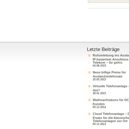
Letzte Beiträge
Rufumleitung ins Ausla
IP basiertem Anschluss
Telekom – So gehts
04.08.2015
Neue billige Preise für
Auslandstelefonate
20.05.2015
Virtuelle Telefonanlage 
das?
28.01.2015
Weihnachtsbons für DC
Kunden
05.12.2014
Cloud Telefonanlage – 
Ersatz für die klassisch
Telefonanlagen vor Ort
05.12.2013