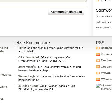
VoIP
(59
Stichwor
Akku
Blue Eart
Ladegerät
memo
Strom
World M
Letzte Kommentare
RSS
nd mit
Timo
: Ich kann allen nur raten, keine Verträge mit O2
Beitrae
 der
abzuschließ...
Kommen
O2 - nie wieder!
: O2/simyo = grauenhafter
Feedbur
Großkonzern! Ich kann EVo (Nr. 27) ...
Google 
Jetzt reicht´s!
: O2 = grauenhafter Verein!!! Ob dort
bewusst betrügerisch ge...
myAOL 
– Was ist
Werner Leyh
: Ich habe vor 1 Woche eine "prepad-sim-
MY Yah
karte ideal für ihr ...
ex-Alice Kunde
: Gut zu wissen, dass ich kein
alling
Einzelfall bin, scheint das O2 ...
Der
e