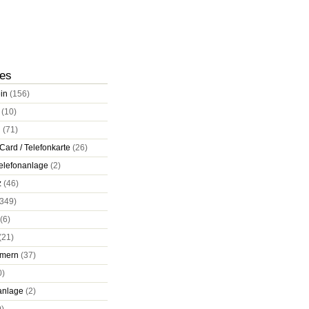
ies
in
(156)
(10)
d
(71)
Card / Telefonkarte
(26)
elefonanlage
(2)
z
(46)
349)
(6)
(21)
mern
(37)
0)
anlage
(2)