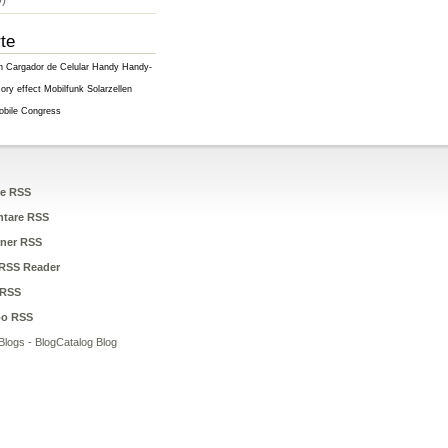
)
te
h
Cargador de Celular
Handy
Handy-
ry effect
Mobilfunk
Solarzellen
obile Congress
ge RSS
tare RSS
ner RSS
RSS Reader
RSS
oo RSS