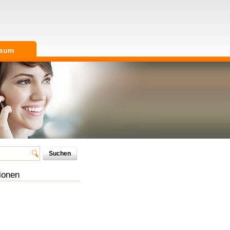
ssum
ionen