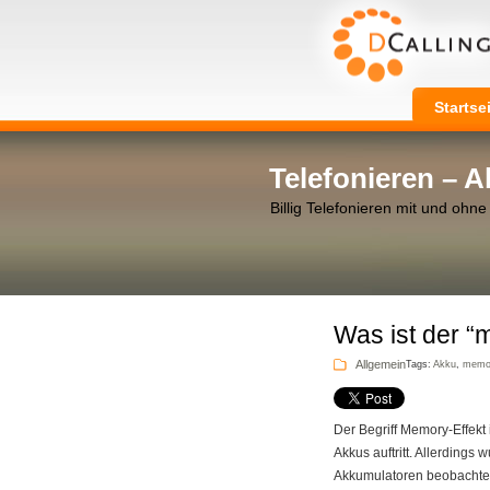
Startse
Telefonieren – 
Billig Telefonieren mit und ohne
Was ist der “
Allgemein
Tags:
Akku
,
memor
Der Begriff Memory-Effekt
Akkus auftritt. Allerdings
Akkumulatoren beobachtet.