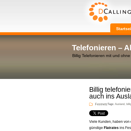
Startse
Telefonieren – 
Billig Telefonieren mit und ohne
Billig telefoni
auch ins Ausl
Festnetz
Tags:
Ausland
,
billi
Viele Kunden, haben von 
günstige
Flatrates
ins Fest