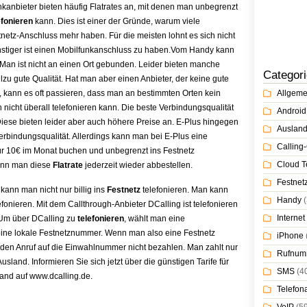
kanbieter bieten häufig Flatrates an, mit denen man unbegrenzt
efonieren
kann. Dies ist einer der Gründe, warum viele
etz-Anschluss mehr haben. Für die meisten lohnt es sich nicht
nstiger ist einen Mobilfunkanschluss zu haben.
Vom Handy kann
 Man ist nicht an einen Ort gebunden. Leider bieten manche
Categor
lzu gute Qualität. Hat man aber einen Anbieter, der keine gute
t, kann es oft passieren, dass man an bestimmten Orten kein
Allgeme
nicht überall telefonieren kann. Die beste Verbindungsqualität
Android
iese bieten leider aber auch höhere Preise an. E-Plus hingegen
Auslan
Verbindungsqualität. Allerdings kann man bei E-Plus eine
Calling-
r 10€ im Monat buchen und unbegrenzt ins Festnetz
Cloud T
ann man diese
Flatrate
jederzeit wieder abbestellen.
Festnet
 kann man nicht nur billig ins
Festnetz
telefonieren. Man kann
Handy
(
lefonieren. Mit dem Callthrough-Anbieter DCalling ist telefonieren
Internet
 Um über DCalling zu
telefonieren
, wählt man eine
eine lokale Festnetznummer. Wenn man also eine Festnetz
iPhone
r den Anruf auf die Einwahlnummer nicht bezahlen. Man zahlt nur
Rufnum
usland. Informieren Sie sich jetzt über die günstigen Tarife für
SMS
(4
land auf
www.dcalling.de
.
Telefon