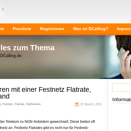
ite
Preisliste
Registrieren
Was ist DCalling?
Impre
Alles zum Thema
 DCalling.de
eren mit einer Festnetz Flatrate,
and
Informat
31 March, 2011
g
,
Festnetz
,
Flatrate
,
Telefonieren
der Telekom zu NGN-Anbietern gewechselt. Diese bieten oft
netz an. Festnetz Flatrates gibt es nicht nur für Festnetz-