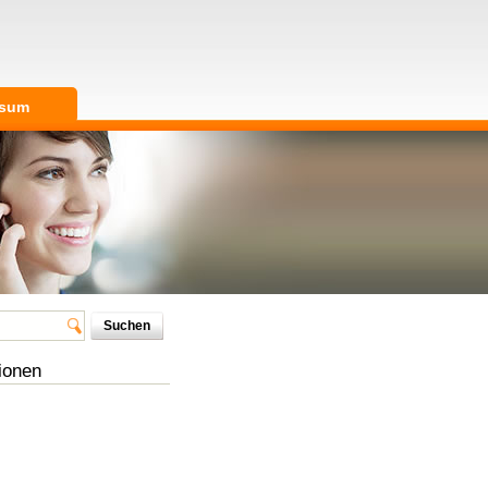
ssum
ionen