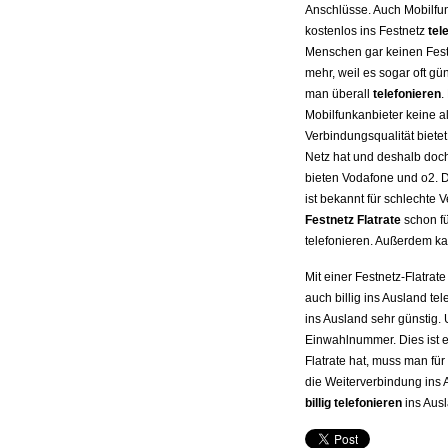
Anschlüsse. Auch Mobilfun
kostenlos ins Festnetz
tel
Menschen gar keinen Festn
mehr, weil es sogar oft gü
man überall
telefonieren
.
Mobilfunkanbieter keine al
Verbindungsqualität biete
Netz hat und deshalb doch 
bieten Vodafone und o2. D
ist bekannt für schlechte 
Festnetz Flatrate
schon fü
telefonieren. Außerdem k
Mit einer Festnetz-Flatrate
auch billig ins Ausland te
ins Ausland sehr günstig.
Einwahlnummer. Dies ist 
Flatrate hat, muss man fü
die Weiterverbindung ins A
billig telefonieren
ins Aus