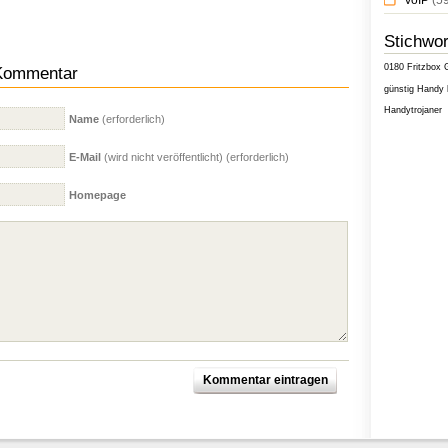
VoIP
(59
Stichwor
0180
Fritzbox
 Kommentar
günstig
Handy
Handytrojaner
Name
(erforderlich)
E-Mail
(wird nicht veröffentlicht) (erforderlich)
Homepage