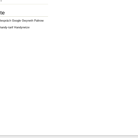
)
te
Gespräch
Google
Gwyneth Paltrow
handy-tarif
Handynetze