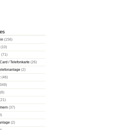
ies
in
(156)
(10)
d
(71)
Card / Telefonkarte
(26)
elefonanlage
(2)
z
(46)
349)
(6)
(21)
mern
(37)
0)
anlage
(2)