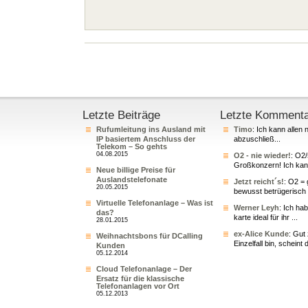
Letzte Beiträge
Letzte Komment
Rufumleitung ins Ausland mit
Timo
: Ich kann allen 
IP basiertem Anschluss der
abzuschließ...
Telekom – So gehts
04.08.2015
O2 - nie wieder!
: O2
Großkonzern! Ich kann
Neue billige Preise für
Auslandstelefonate
Jetzt reicht´s!
: O2 = 
20.05.2015
bewusst betrügerisch 
Virtuelle Telefonanlage – Was ist
Werner Leyh
: Ich ha
das?
karte ideal für ihr ...
28.01.2015
ex-Alice Kunde
: Gut
Weihnachtsbons für DCalling
Einzelfall bin, scheint 
Kunden
05.12.2014
Cloud Telefonanlage – Der
Ersatz für die klassische
Telefonanlagen vor Ort
05.12.2013