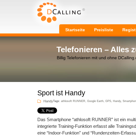
Startseite
Preisliste
Regist
Telefonieren – Alles
Billig Telefonieren mit und ohne DCalling
Sport ist Handy
Handy
Tags:
athlosoft RUNNER
,
Google Earth
,
GPS
,
Handy
,
Smartpho
Das Smartphone “athlosoft RUNNER” ist ein multim
integrierte Training-Funktion erfasst alle Training
eine “Indoor-Funktion” und “Rundenzeiten-Erfassu