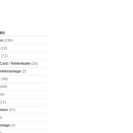
ies
in
(156)
(10)
d
(71)
Card / Telefonkarte
(26)
elefonanlage
(2)
z
(46)
349)
(6)
(21)
mern
(37)
0)
anlage
(2)