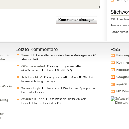
VoIP
(59
Stichwor
0180
Freephon
Freisprecheinri
Google
günstig
Letzte Kommentare
RSS
nd mit
Timo
: Ich kann allen nur raten, keine Verträge mit O2
Beitrae
 der
abzuschließ...
Kommen
O2 - nie wieder!
: O2/simyo = grauenhafter
Feedbur
Großkonzern! Ich kann EVo (Nr. 27) ...
Google 
Jetzt reicht´s!
: O2 = grauenhafter Verein!!! Ob dort
bewusst betrügerisch ge...
myAOL 
– Was ist
Werner Leyh
: Ich habe vor 1 Woche eine "prepad-sim-
MY Yah
karte ideal für ihr ...
ex-Alice Kunde
: Gut zu wissen, dass ich kein
alling
Einzelfall bin, scheint das O2 ...
Der
e