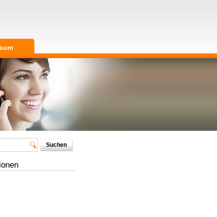
ssum
ionen