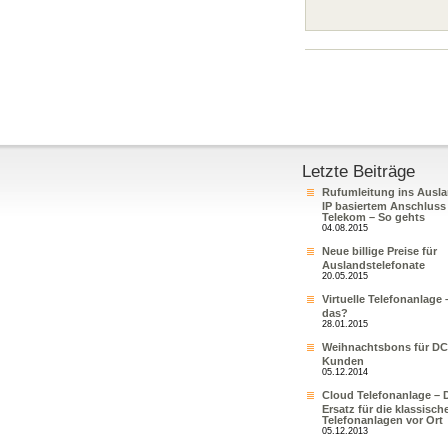
Letzte Beiträge
Rufumleitung ins Ausla
IP basiertem Anschluss
Telekom – So gehts
04.08.2015
Neue billige Preise für
Auslandstelefonate
20.05.2015
Virtuelle Telefonanlage 
das?
28.01.2015
Weihnachtsbons für DC
Kunden
05.12.2014
Cloud Telefonanlage – 
Ersatz für die klassisch
Telefonanlagen vor Ort
05.12.2013