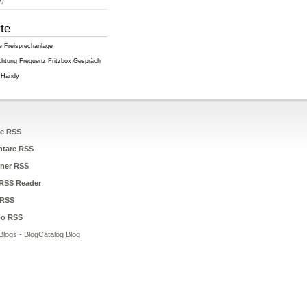
)
te
e
Freisprechanlage
chtung
Frequenz
Fritzbox
Gespräch
Handy
ge RSS
tare RSS
ner RSS
RSS Reader
RSS
oo RSS