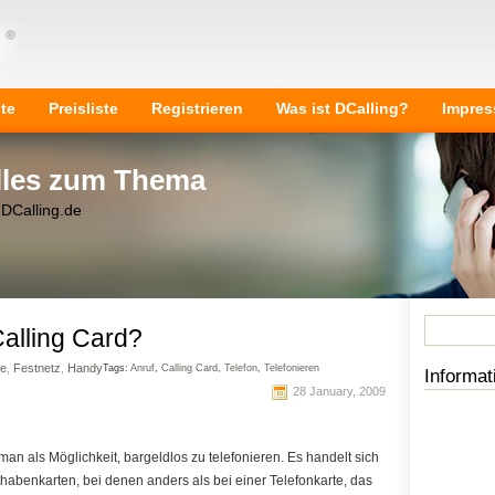
ite
Preisliste
Registrieren
Was ist DCalling?
Impre
Alles zum Thema
 DCalling.de
Calling Card?
te
,
Festnetz
,
Handy
Tags:
Anruf
,
Calling Card
,
Telefon
,
Telefonieren
Informat
28 January, 2009
an als Möglichkeit, bargeldlos zu telefonieren. Es handelt sich
abenkarten, bei denen anders als bei einer Telefonkarte, das