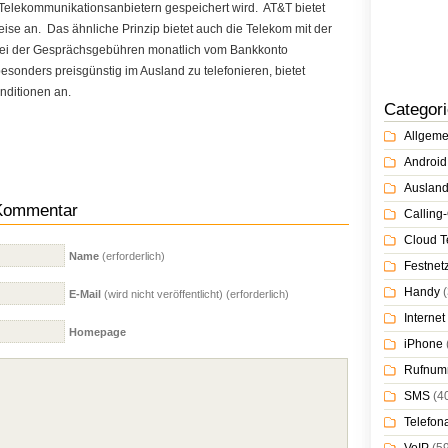
Telekommunikationsanbietern gespeichert wird. AT&T bietet
eise an.
Das ähnliche Prinzip bietet auch die Telekom mit der
bei der Gesprächsgebühren monatlich vom Bankkonto
onders preisgünstig im Ausland zu telefonieren, bietet
nditionen an.
Categor
Allgeme
Android
Auslan
 Kommentar
Calling-
Cloud T
Name
(erforderlich)
Festnet
Handy
(
E-Mail
(wird nicht veröffentlicht) (erforderlich)
Internet
Homepage
iPhone
Rufnum
SMS
(4
Telefon