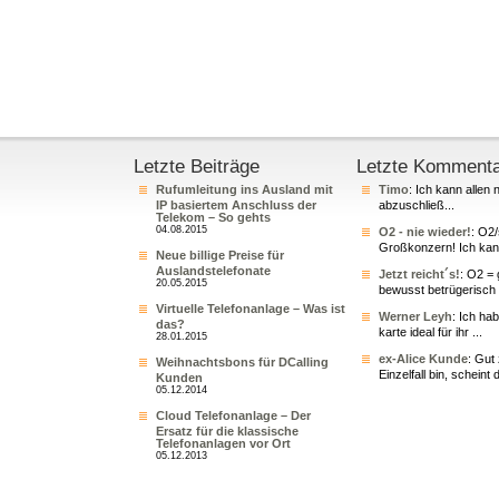
Letzte Beiträge
Letzte Komment
Rufumleitung ins Ausland mit
Timo
: Ich kann allen 
IP basiertem Anschluss der
abzuschließ...
Telekom – So gehts
04.08.2015
O2 - nie wieder!
: O2
Großkonzern! Ich kann
Neue billige Preise für
Auslandstelefonate
Jetzt reicht´s!
: O2 = 
20.05.2015
bewusst betrügerisch 
Virtuelle Telefonanlage – Was ist
Werner Leyh
: Ich ha
das?
karte ideal für ihr ...
28.01.2015
ex-Alice Kunde
: Gut
Weihnachtsbons für DCalling
Einzelfall bin, scheint 
Kunden
05.12.2014
Cloud Telefonanlage – Der
Ersatz für die klassische
Telefonanlagen vor Ort
05.12.2013