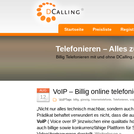
Startseite
Preisliste
Regist
Telefonieren – Alles
Billig Telefonieren mit und ohne DCalling
VoIP – Billig online telefon
AUG
12
VoIP
Tags:
billig
,
günstig
,
Internettelefonie
,
Telefonieren
,
voi
„Nicht nur alles technisch machbar, sondern auch
Prädikat behaftet verwundert es nicht, dass die a
VoIP
( Voice over IP )
inzwischen eine qualitativ h
auch billige sowie konkurrenzfähige Plattform für