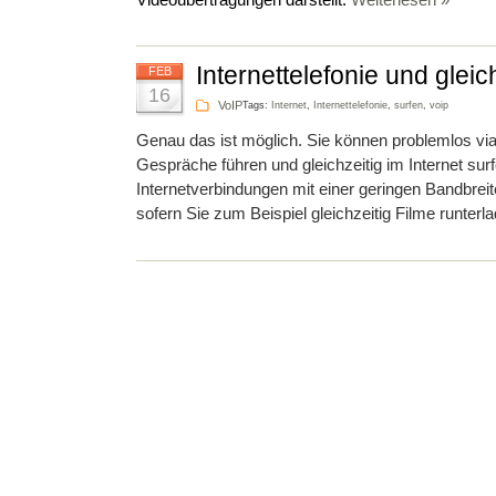
Videoübertragungen darstellt.
Weiterlesen »
Internettelefonie und gleic
FEB
16
VoIP
Tags:
Internet
,
Internettelefonie
,
surfen
,
voip
Genau das ist möglich. Sie können problemlos via 
Gespräche führen und gleichzeitig im Internet surf
Internetverbindungen mit einer geringen Bandbre
sofern Sie zum Beispiel gleichzeitig Filme runterl