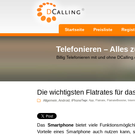
Startseite
Preisliste
Regist
Telefonieren – Alles
Billig Telefonieren mit und ohne DCalling
Die wichtigsten Flatrates für d
Allgemein
,
Android
,
iPhone
Tags:
App
,
Flatrate
,
FlatrateBooster
,
Intern
Das
Smartphone
bietet viele Funktionsmöglic
Vorteile eines Smartphone auch nutzen kann, s