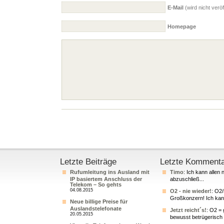
E-Mail
(wird nicht veröff
Homepage
Letzte Beiträge
Letzte Komment
Rufumleitung ins Ausland mit
Timo
: Ich kann allen 
IP basiertem Anschluss der
abzuschließ...
Telekom – So gehts
04.08.2015
O2 - nie wieder!
: O2
Großkonzern! Ich kann
Neue billige Preise für
Auslandstelefonate
Jetzt reicht´s!
: O2 = 
20.05.2015
bewusst betrügerisch 