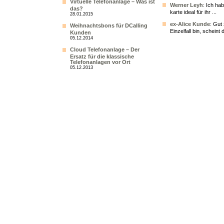
Virtuelle Telefonanlage – Was ist
Werner Leyh
: Ich ha
das?
karte ideal für ihr ...
28.01.2015
ex-Alice Kunde
: Gut
Weihnachtsbons für DCalling
Einzelfall bin, scheint 
Kunden
05.12.2014
Cloud Telefonanlage – Der
Ersatz für die klassische
Telefonanlagen vor Ort
05.12.2013