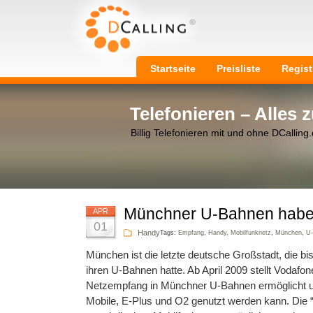
Startseite
Preisliste
Regist
Telefonieren – Alles
Billig Telefonieren mit und ohne DCalling
Münchner U-Bahnen habe
APR
01
Handy
Tags:
Empfang
,
Handy
,
Mobilfunknetz
,
München
,
U
München ist die letzte deutsche Großstadt, die bi
ihren U-Bahnen hatte. Ab April 2009 stellt Vodafone
Netzempfang in Münchner U-Bahnen ermöglicht u
Mobile, E-Plus und O2 genutzt werden kann. Die “I