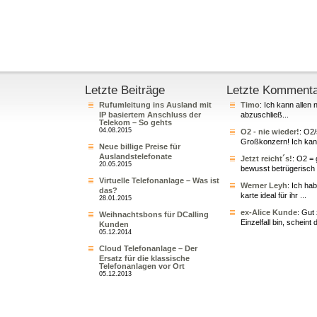
Letzte Beiträge
Letzte Komment
Rufumleitung ins Ausland mit
Timo
: Ich kann allen 
IP basiertem Anschluss der
abzuschließ...
Telekom – So gehts
04.08.2015
O2 - nie wieder!
: O2
Großkonzern! Ich kann
Neue billige Preise für
Auslandstelefonate
Jetzt reicht´s!
: O2 = 
20.05.2015
bewusst betrügerisch 
Virtuelle Telefonanlage – Was ist
Werner Leyh
: Ich ha
das?
karte ideal für ihr ...
28.01.2015
ex-Alice Kunde
: Gut
Weihnachtsbons für DCalling
Einzelfall bin, scheint 
Kunden
05.12.2014
Cloud Telefonanlage – Der
Ersatz für die klassische
Telefonanlagen vor Ort
05.12.2013