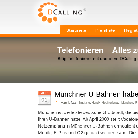
Startseite
Preisliste
Regist
Telefonieren – Alles
Billig Telefonieren mit und ohne DCalling
Münchner U-Bahnen habe
APR
01
Handy
Tags:
Empfang
,
Handy
,
Mobilfunknetz
,
München
,
U
München ist die letzte deutsche Großstadt, die bi
ihren U-Bahnen hatte. Ab April 2009 stellt Vodafone
Netzempfang in Münchner U-Bahnen ermöglicht u
Mobile, E-Plus und O2 genutzt werden kann. Die “I