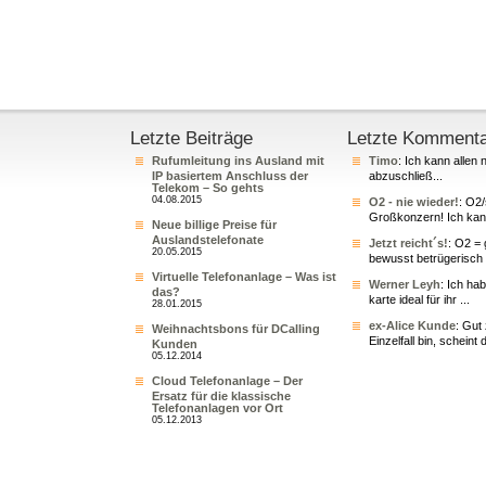
Letzte Beiträge
Letzte Komment
Rufumleitung ins Ausland mit
Timo
: Ich kann allen 
IP basiertem Anschluss der
abzuschließ...
Telekom – So gehts
04.08.2015
O2 - nie wieder!
: O2
Großkonzern! Ich kann
Neue billige Preise für
Auslandstelefonate
Jetzt reicht´s!
: O2 = 
20.05.2015
bewusst betrügerisch 
Virtuelle Telefonanlage – Was ist
Werner Leyh
: Ich ha
das?
karte ideal für ihr ...
28.01.2015
ex-Alice Kunde
: Gut
Weihnachtsbons für DCalling
Einzelfall bin, scheint 
Kunden
05.12.2014
Cloud Telefonanlage – Der
Ersatz für die klassische
Telefonanlagen vor Ort
05.12.2013