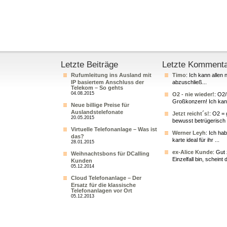
Letzte Beiträge
Letzte Komment
Rufumleitung ins Ausland mit
Timo
: Ich kann allen 
IP basiertem Anschluss der
abzuschließ...
Telekom – So gehts
04.08.2015
O2 - nie wieder!
: O2
Großkonzern! Ich kann
Neue billige Preise für
Auslandstelefonate
Jetzt reicht´s!
: O2 = 
20.05.2015
bewusst betrügerisch 
Virtuelle Telefonanlage – Was ist
Werner Leyh
: Ich ha
das?
karte ideal für ihr ...
28.01.2015
ex-Alice Kunde
: Gut
Weihnachtsbons für DCalling
Einzelfall bin, scheint 
Kunden
05.12.2014
Cloud Telefonanlage – Der
Ersatz für die klassische
Telefonanlagen vor Ort
05.12.2013