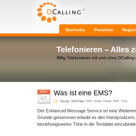
Startseite
Preisliste
Regist
Telefonieren – Alles
Billig Telefonieren mit und ohne DCalling
Was ist eine EMS?
NOV
07
Handy
,
SMS
Tags:
EMS
,
Grafik
,
Handy
,
SMS
,
Töne
Der Enhanced Message Service ist eine Weiteren
Grunde genommen erlaubt es den Handynutzern,
beziehungsweise Töne in die Textdatei einzubind