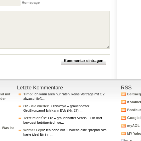
Homepage
Letzte Kommentare
RSS
nd mit
Timo
: Ich kann allen nur raten, keine Verträge mit O2
Beitrae
 der
abzuschließ...
Kommen
O2 - nie wieder!
: O2/simyo = grauenhafter
Feedbur
Großkonzern! Ich kann EVo (Nr. 27) ...
Google 
Jetzt reicht´s!
: O2 = grauenhafter Verein!!! Ob dort
bewusst betrügerisch ge...
myAOL 
– Was ist
Werner Leyh
: Ich habe vor 1 Woche eine "prepad-sim-
MY Yah
karte ideal für ihr ...