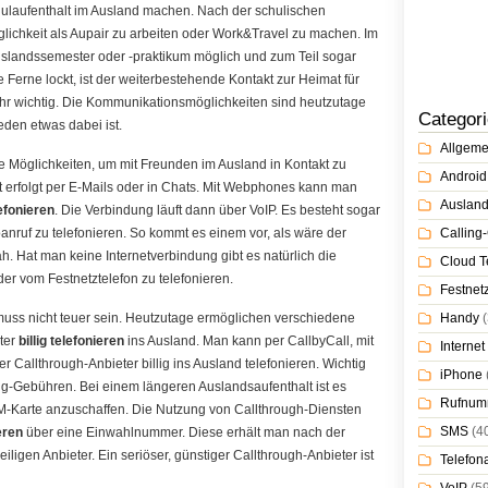
ulaufenthalt im Ausland machen. Nach der schulischen
glichkeit als Aupair zu arbeiten oder Work&Travel zu machen. Im
Auslandssemester oder -praktikum möglich und zum Teil sogar
e Ferne lockt, ist der weiterbestehende Kontakt zur Heimat für
hr wichtig. Die Kommunikationsmöglichkeiten sind heutzutage
Categor
jeden etwas dabei ist.
Allgeme
re Möglichkeiten, um mit Freunden im Ausland in Kontakt zu
Android
akt erfolgt per E-Mails oder in Chats. Mit Webphones kann man
Auslan
efonieren
. Die Verbindung läuft dann über VoIP. Es besteht sogar
anruf zu telefonieren. So kommt es einem vor, als wäre der
Calling-
. Hat man keine Internetverbindung gibt es natürlich die
Cloud T
er vom Festnetztelefon zu telefonieren.
Festnet
muss nicht teuer sein. Heutzutage ermöglichen verschiedene
Handy
(
ter
billig telefonieren
ins Ausland. Man kann per CallbyCall, mit
Internet
r Callthrough-Anbieter billig ins Ausland telefonieren. Wichtig
iPhone
ng-Gebühren. Bei einem längeren Auslandsaufenthalt ist es
Rufnum
IM-Karte anzuschaffen. Die Nutzung von Callthrough-Diensten
SMS
(4
eren
über eine Einwahlnummer. Diese erhält man nach der
iligen Anbieter. Ein seriöser, günstiger Callthrough-Anbieter ist
Telefon