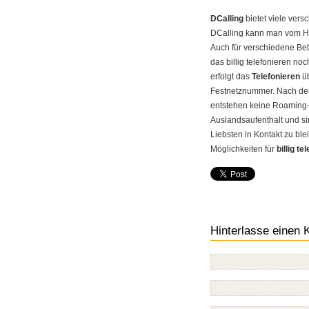
DCalling
bietet viele vers
DCalling kann man vom Han
Auch für verschiedene Bet
das billig telefonieren no
erfolgt das
Telefonieren
üb
Festnetznummer. Nach der 
entstehen keine Roaming-
Auslandsaufenthalt und si
Liebsten in Kontakt zu bl
Möglichkeiten für
billig te
Hinterlasse einen