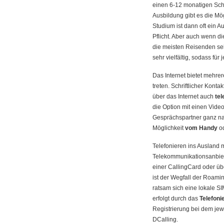
einen 6-12 monatigen Sch
Ausbildung gibt es die Mö
Studium ist dann oft ein 
Pflicht. Aber auch wenn di
die meisten Reisenden se
sehr vielfältig, sodass für 
Das Internet bietet mehre
treten. Schriftlicher Kont
über das Internet auch
tel
die Option mit einen Video
Gesprächspartner ganz nah
Möglichkeit
vom Handy
od
Telefonieren ins Ausland 
Telekommunikationsanbie
einer CallingCard oder übe
ist der Wegfall der Roami
ratsam sich eine lokale S
erfolgt durch das
Telefoni
Registrierung bei dem jewe
DCalling.