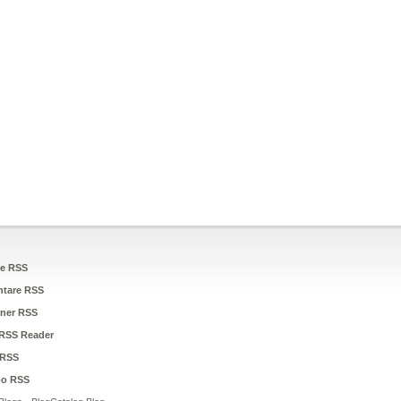
ge RSS
tare RSS
ner RSS
RSS Reader
RSS
oo RSS