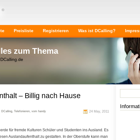
ite
Preisliste
Registrieren
Was ist DCalling?
Impre
Alles zum Thema
 DCalling.de
thalt – Billig nach Hause
Informat
24 May, 2011
,
DCalling
,
Telefonieren
,
vom handy
ierde für fremde Kulturen Schüler und Studenten ins Ausland. Es
iesen Auslandaufenthalt zu gestalten. In der Oberstufe kann man