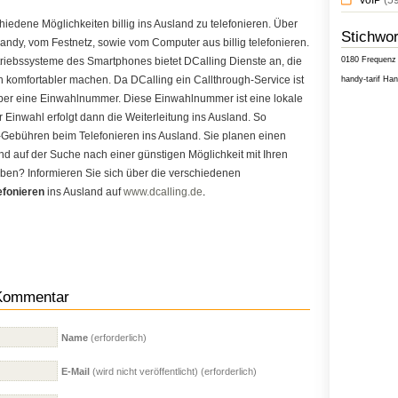
VoIP
(59
chiedene Möglichkeiten billig ins Ausland zu telefonieren. Über
Stichwor
dy, vom Festnetz, sowie vom Computer aus billig telefonieren.
riebssysteme des Smartphones bietet DCalling Dienste an, die
0180
Frequenz
ch komfortabler machen. Da DCalling ein Callthrough-Service ist
handy-tarif
Han
er eine Einwahlnummer. Diese Einwahlnummer ist eine lokale
Einwahl erfolgt dann die Weiterleitung ins Ausland. So
Gebühren beim Telefonieren ins Ausland. Sie planen einen
nd auf der Suche nach einer günstigen Möglichkeit mit Ihren
eiben? Informieren Sie sich über die verschiedenen
lefonieren
ins Ausland auf
www.dcalling.de
.
 Kommentar
Name
(erforderlich)
E-Mail
(wird nicht veröffentlicht) (erforderlich)