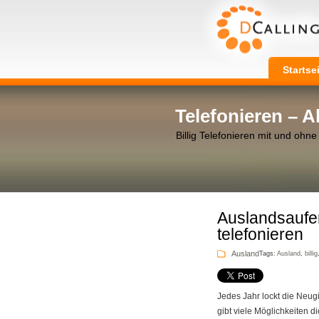
Startse
Telefonieren – 
Billig Telefonieren mit und ohne
Auslandsaufen
telefonieren
Ausland
Tags:
Ausland
,
billig
Jedes Jahr lockt die Neug
gibt viele Möglichkeiten d