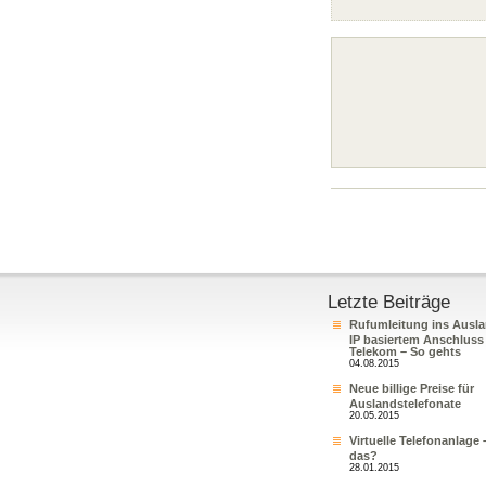
Letzte Beiträge
Rufumleitung ins Ausla
IP basiertem Anschluss
Telekom – So gehts
04.08.2015
Neue billige Preise für
Auslandstelefonate
20.05.2015
Virtuelle Telefonanlage 
das?
28.01.2015