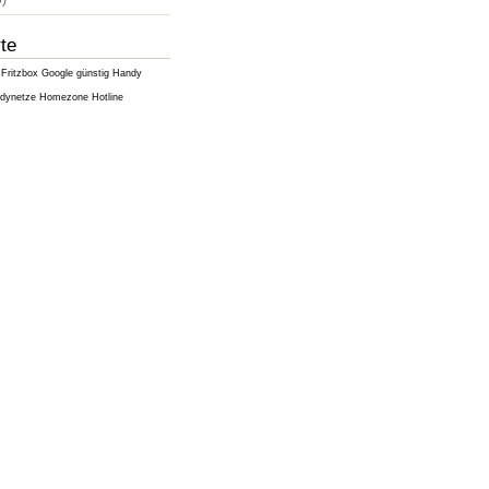
)
te
Fritzbox
Google
günstig
Handy
dynetze
Homezone
Hotline