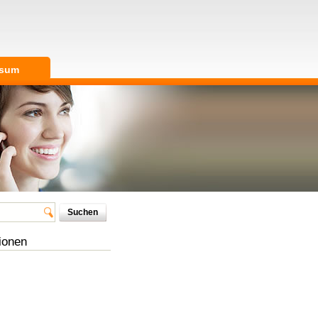
ssum
ionen